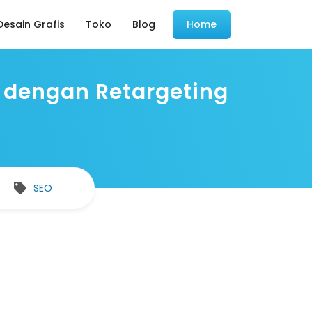
esain Grafis
Toko
Blog
Home
l dengan Retargeting
SEO