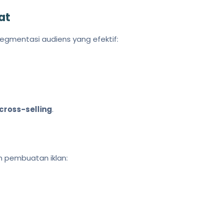
at
egmentasi audiens yang efektif:
ross-selling
.
am pembuatan iklan: