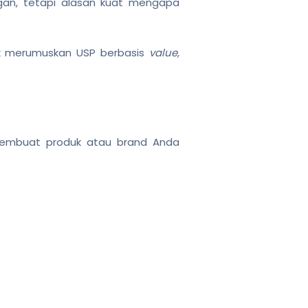
ogan, tetapi alasan kuat mengapa
ik merumuskan USP berbasis
value,
mbuat produk atau brand Anda