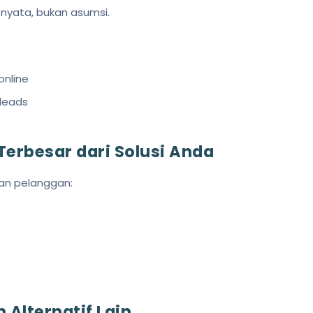
 nyata, bukan asumsi.
online
leads
erbesar dari Solusi Anda
kan pelanggan:
 Alternatif Lain