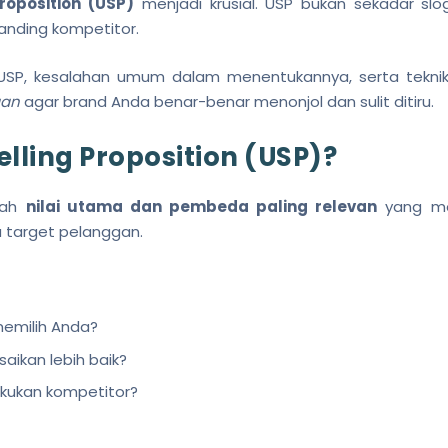
roposition (USP)
menjadi krusial. USP bukan sekadar sl
anding kompetitor.
n USP, kesalahan umum dalam menentukannya, serta tekn
gan
agar brand Anda benar-benar menonjol dan sulit ditiru.
elling Proposition (USP)?
lah
nilai utama dan pembeda paling relevan
yang me
a target pelanggan.
emilih Anda?
aikan lebih baik?
lakukan kompetitor?