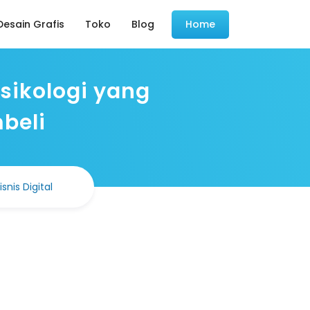
esain Grafis
Toko
Blog
Home
Psikologi yang
beli
isnis Digital