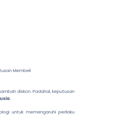
utusan Membeli
nambah diskon. Padahal, keputusan
usia
.
ikologi untuk memengaruhi perilaku